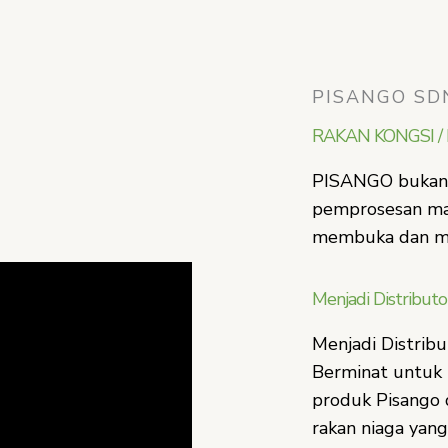
PISANGO SD
RAKAN KONGSI /
PISANGO bukan 
pemprosesan mak
membuka dan menj
Menjadi Distribut
Menjadi Distrib
Berminat untuk 
produk Pisango 
rakan niaga yan