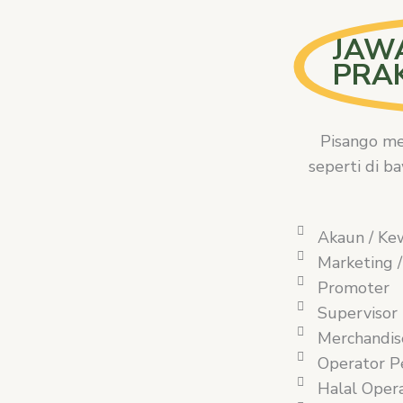
JAW
PRA
Pisango me
seperti di b
Akaun / Ke
Marketing 
Promoter
Supervisor
Merchandis
Operator P
Halal Oper