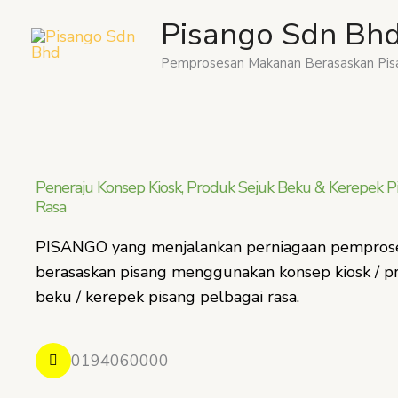
Skip
Pisango Sdn Bh
to
content
Pemprosesan Makanan Berasaskan Pis
Peneraju Konsep Kiosk, Produk Sejuk Beku & Kerepek P
Rasa
PISANGO yang menjalankan perniagaan pempros
berasaskan pisang menggunakan konsep kiosk / p
beku / kerepek pisang pelbagai rasa.
0194060000