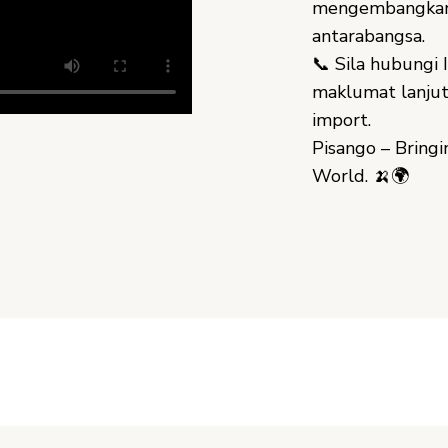
mengembangkan 
antarabangsa.
📞 Sila hubungi
maklumat lanju
import.
Pisango – Bringi
World. 🍌🌍