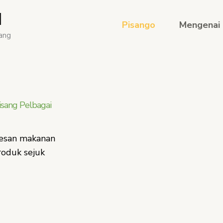
d
Pisango
Mengenai
ang
isang Pelbagai
esan makanan
roduk sejuk