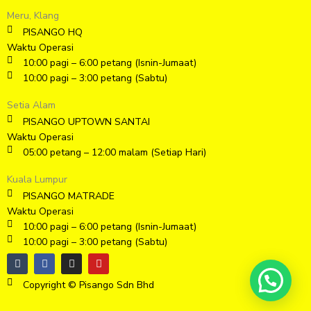
Meru, Klang
PISANGO HQ
Waktu Operasi
10:00 pagi – 6:00 petang (Isnin-Jumaat)
10:00 pagi – 3:00 petang (Sabtu)
Setia Alam
PISANGO UPTOWN SANTAI
Waktu Operasi
05:00 petang – 12:00 malam (Setiap Hari)
Kuala Lumpur
PISANGO MATRADE
Waktu Operasi
10:00 pagi – 6:00 petang (Isnin-Jumaat)
10:00 pagi – 3:00 petang (Sabtu)
T
F
I
Y
u
a
n
o
m
c
s
u
Copyright © Pisango Sdn Bhd
b
e
t
t
l
b
a
u
r
o
g
b