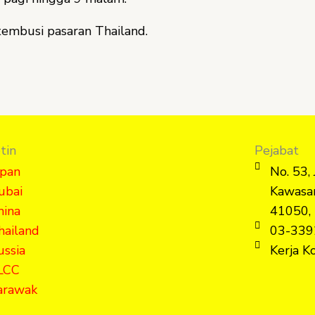
embusi pasaran Thailand.
tin
Pejabat
apan
No. 53,
ubai
Kawasan
hina
41050, 
hailand
03-339
ussia
Kerja 
LCC
arawak