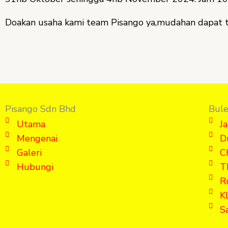
Doakan usaha kami team Pisango ya,mudahan dapat t
Pisango Sdn Bhd
Bule
Utama
J
Mengenai
D
Galeri
C
Hubungi
T
R
K
S