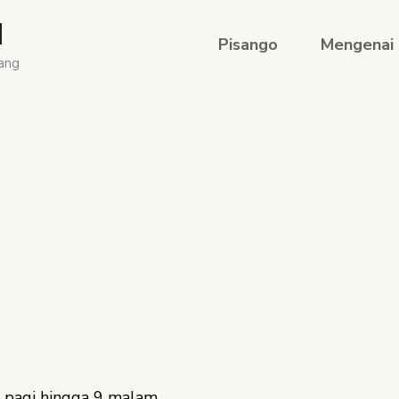
d
Pisango
Mengenai
ang
pagi hingga 9 malam.