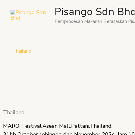
Skip
Pisango Sdn Bh
to
content
Pemprosesan Makanan Berasaskan Pis
Thailand
Thailand
MAROI Festival,Asean Mall,Pattani,Thailand.
31hb Oktober sehingga 4hb November 2024. Jam 10 